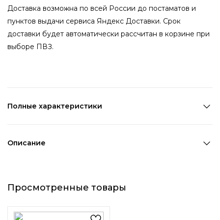
Доставка возможна по всей России до постаматов и
пунктов выдачи сервиса Яндекс Доставки. Срок
доставки будет автоматически рассчитан в корзине при
выборе ПВЗ.
Полные характеристики
Количество в наборе:
1 шт
Состав:
Металл,ПВХ
Описание
Страна производства:
Китай
Милый брелок с кольцом в серебристом оттенке
Цвет 1:
Черный
металла украшен подвеской в виде матовой черной
Цвет 2:
Розовый
Просмотренные товары
лапки животного с розовыми подушечками. Брелок
Цвет 3:
Серебряный
можно зацепить за кольцо на сумку, ключи или портфель.
Длина 1:
9,8 см
Ширина 1:
4,7 см