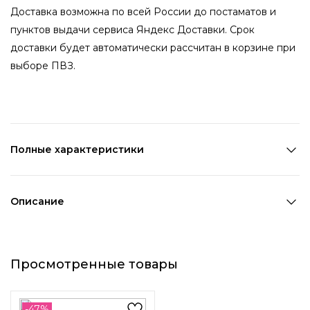
Доставка возможна по всей России до постаматов и
пунктов выдачи сервиса Яндекс Доставки. Срок
доставки будет автоматически рассчитан в корзине при
выборе ПВЗ.
Полные характеристики
Количество в наборе:
1 шт
Состав:
Металл,ПВХ
Описание
Страна производства:
Китай
Яркий брелок для ключей с подвесками в виде
Цвет 1:
Серебряный
мармеладных мишек, игрального кубика, конфеты и
Цвет 2:
Зеленый
Просмотренные товары
стаканчика с напитком бабл ти (bubble tea). Наличие
Длина 1:
7,9 см
кольца позволяет повесить брелок на ключи, сумку или
Ширина 1:
3 см
рюкзак.
Возраст:
Взрослый
-47%