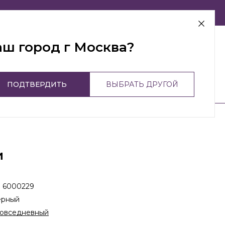
г Москва
аш город г Москва?
ПОДТВЕРДИТЬ
ВЫБРАТЬ ДРУГОЙ
и
:
6000229
ерный
овседневный