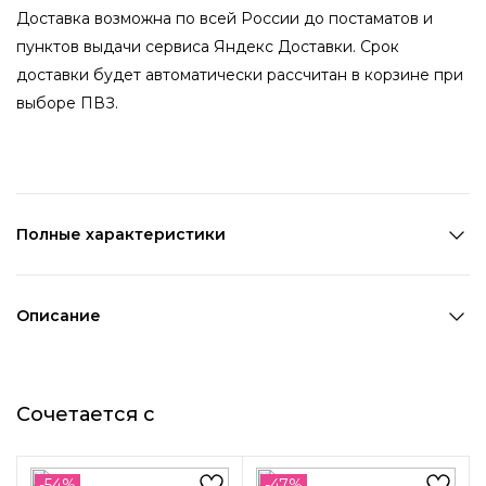
Доставка возможна по всей России до постаматов и
пунктов выдачи сервиса Яндекс Доставки. Срок
доставки будет автоматически рассчитан в корзине при
выборе ПВЗ.
Полные характеристики
Количество в наборе:
1 шт
Состав:
100% ПВХ
Описание
Страна производства:
Китай
Один из способов необычно стилизовать образ -
Цвет 1:
Оранжевый
добавить цветные имиджевые очки. Солнцезащитные
Цвет 2:
Оранжевый
Сочетается с
очки небальной овальной обрезанной формы сделают
Длина 1:
14,6 см
наряд завершенным, а контрастные белые полосы
Ширина 1:
4 см
расставят акценты. Очки выполнены из прозрачного
Возраст:
Взрослый
-54%
-47%