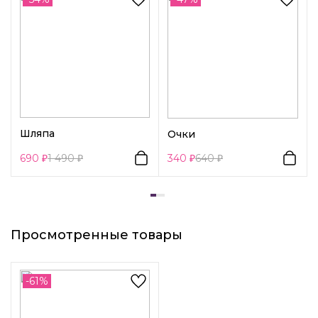
пластика насыщенного оранжевого оттенка.
Декоративный элемент 1:
Без элементов
Шляпа
Очки
690
1 490
340
640
Просмотренные товары
-61%