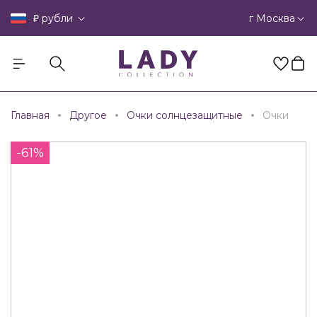
₽
г Москва
рубли
Главная
Другое
Очки солнцезащитные
Очки
-61%