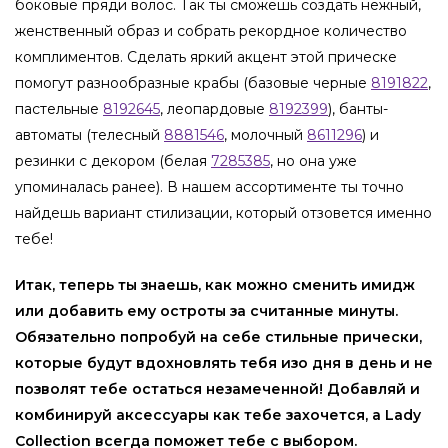
боковые пряди волос. Так ты сможешь создать нежный,
женственный образ и собрать рекордное количество
комплиментов. Сделать яркий акцент этой прическе
помогут разнообразные крабы (базовые черные
8191822
,
пастельные
8192645
, леопардовые
8192399
), банты-
автоматы (телесный
8881546
, молочный
8611296
) и
резинки с декором (белая
7285385
, но она уже
упоминалась ранее). В нашем ассортименте ты точно
найдешь вариант стилизации, который отзовется именно
тебе!
Итак, теперь ты знаешь, как можно сменить имидж
или добавить ему остроты за считанные минуты.
Обязательно попробуй на себе стильные прически,
которые будут вдохновлять тебя изо дня в день и не
позволят тебе остаться незамеченной! Добавляй и
комбинируй аксессуары как тебе захочется, а Lady
Collection всегда поможет тебе с выбором.