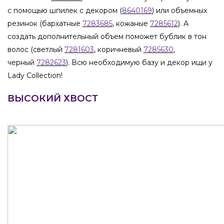
с помощью шпилек с декором (
8640169
) или объемных
резинок (бархатные
7283685
, кожаные
7285612
). А
создать дополнительный объем поможет бублик в тон
волос (светлый
7281603
, коричневый
7285630
,
черный
7282623
). Всю необходимую базу и декор ищи у
Lady Collection!
ВЫСОКИЙ ХВОСТ