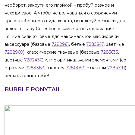
наоборот, закрути его плойкой – пробуй разное и
находи свое. А чтобы не волноваться о сохранении
презентабельного вида хвоста, используй резинки для
волос от Lady Collection в самых разных вариациях.
Тонкие силиконовые для максимальной маскировки
аксессуара (базовые
7282961
, белые
7285647
, цветные
7282960
), классические тканевые (базовые
7285633
,
цветные
7282436
) или с оригинальными элементами (со
стразами
7284383
, в клетку
7280053
, с бантом
7284791
) –
решать только тебе!
BUBBLE PONYTAIL