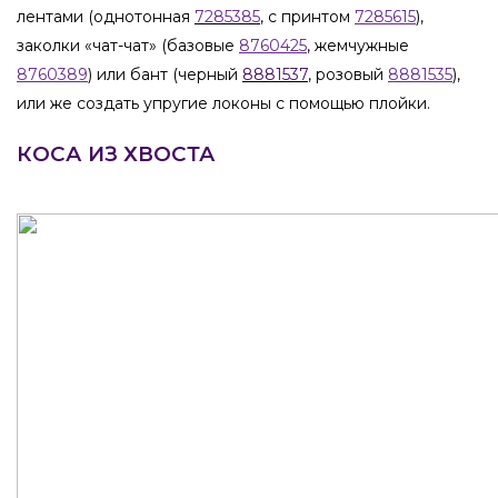
лентами (однотонная
7285385
, с принтом
7285615
),
заколки «чат-чат» (базовые
8760425
, жемчужные
8760389
) или бант (черный
8881537
, розовый
8881535
),
или же создать упругие локоны с помощью плойки.
КОСА ИЗ ХВОСТА