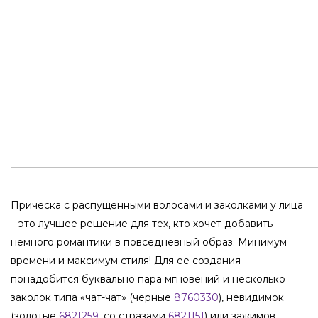
Прическа с распущенными волосами и заколками у лица
– это лучшее решение для тех, кто хочет добавить
немного романтики в повседневный образ. Минимум
времени и максимум стиля! Для ее создания
понадобится буквально пара мгновений и несколько
заколок типа «чат-чат» (черные
8760330
), невидимок
(золотые
6821259
, со стразами
6821151
) или зажимов