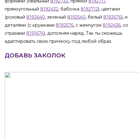
формами (овальный
8192733
, прямой
8192711
,
прямоугольный
8192432
, бабочка
8192712
), цветами
(розовый
8192640
, зеленый
8192540
, белый
8192676
), и
деталями (с кружками
8192576
, с жемчугом
8192436
, со
стразами
8191674
), дополняя наряд. Так ты сможешь
адаптировать свою прическу под любой образ.
ДОБАВЬ ЗАКОЛОК